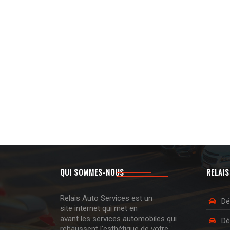
QUI SOMMES-NOUS
RELAIS
Relais Auto Services est un
Dé
site internet qui met en
avant les services automobiles qui
Dé
rehaussent l'esthétique de votre