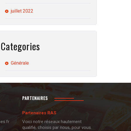
juillet 2022
Categories
Générale
PARTENAIRES
Partenaires RAS
es.fr
Voici notre réseaux hautement
qualifié, choisis par nous, pour vous.