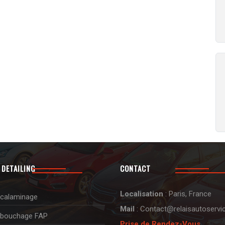
 DETAILING
CONTACT
Localisation
: Paris, France
calaminage
Mail
: Contact@relaisautoservic
bouchage FAP
Prise de Rendez-Vous