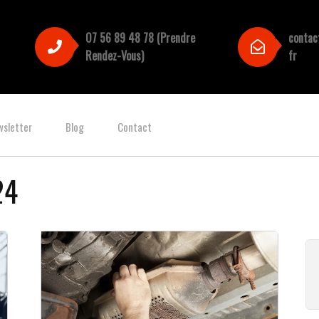
07 56 89 48 78 (Prendre
contac
Rendez-Vous)
fr
wsletter
Blog
Contact
24