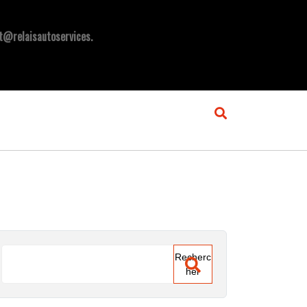
t@relaisautoservices.
Recherc
her